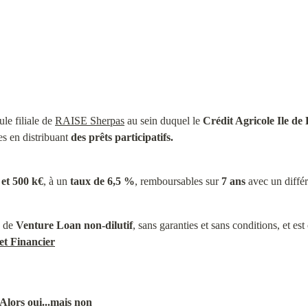
le filiale de 
RAISE Sherpas
 au sein duquel le 
Crédit Agricole Ile de
es en distribuant 
des prêts participatifs.
 et 500 k€
, à un 
taux de 6,5 %
, remboursables sur 
7 ans
 avec un différ
 de 
Venture Loan
non-dilutif
, sans garanties et sans conditions, et e
et Financier
Alors oui...mais non
