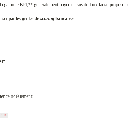
la garantie BPI,** généralement payée en sus du taux facial proposé pa
asser par 
les grilles de 
scoring
 bancaires
er
stence (idéalement)
10M€