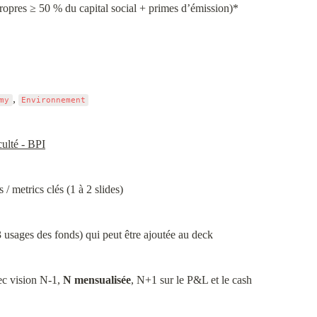
ropres ≥ 50 % du capital social + primes d’émission)*
, 
my
Environnement
ulté - BPI
/ metrics clés (1 à 2 slides)
 3 usages des fonds) qui peut être ajoutée au deck
ec vision N-1, 
N mensualisée
, N+1 sur le P&L et le cash