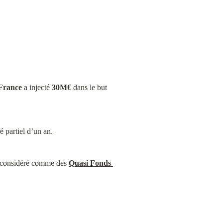
 France
 a injecté 
30M€
 dans le but 
é partiel d’un an.
st considéré comme des 
Quasi Fonds 