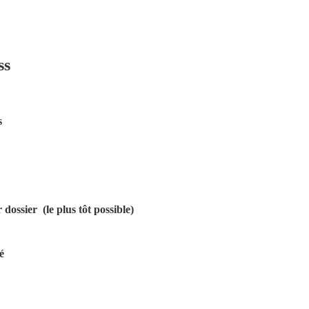
ss
s
dossier  (le plus tôt possible)
é